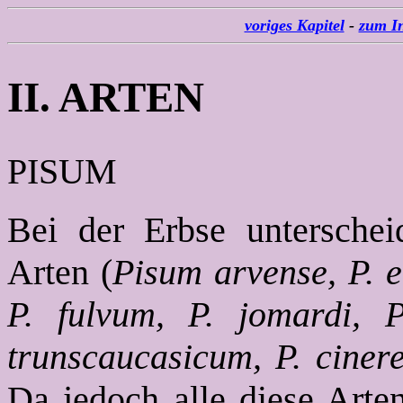
voriges Kapitel
-
zum In
II. ARTEN
PISUM
Bei der Erbse unterschei
Arten (
Pisum arvense, P. e
P. fulvum, P. jomardi, 
trunscaucasicum, P. cinere
Da jedoch alle diese Arte