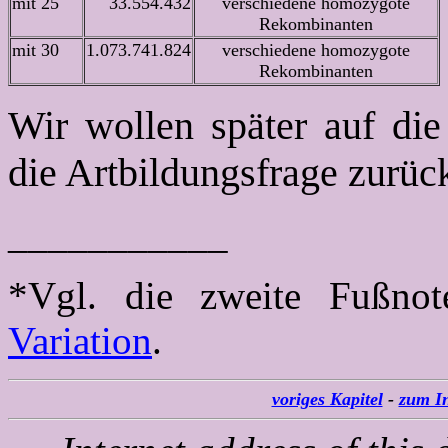
mit 25
33.554.432
verschiedene homozygote
Rekombinanten
mit 30
1.073.741.824
verschiedene homozygote
Rekombinanten
Wir wollen später auf die
die Artbildungsfrage zur
___________
*Vgl. die zweite Fußno
Variation
.
voriges Kapitel
-
zum In