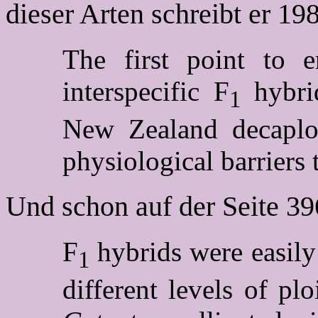
dieser Arten schreibt er 19
The first point to 
interspecific F
hybr
1
New Zealand decaploi
physiological barriers
Und schon auf der Seite 396
F
hybrids were easil
1
different levels of pl