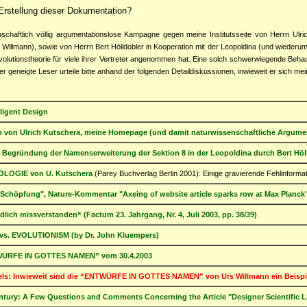
Erstellung dieser Dokumentation?
schaftlich völlig argumentationslose Kampagne gegen meine Institutsseite von Herrn Ulr
llmann), sowie von Herrn Bert Hölldobler in Kooperation mit der Leopoldina (und wiederum
volutionstheorie für viele ihrer Vertreter angenommen hat. Eine solch schwerwiegende Behau
r geneigte Leser urteile bitte anhand der folgenden Detaildiskussionen, inwieweit er sich me
lligent Design
 von Ulrich Kutschera, meine Homepage (und damit naturwissenschaftliche Argumen
r Begründung der Namenserweiterung der Sektion 8 in der Leopoldina durch Bert Höl
LOGIE von U. Kutschera
(Parey Buchverlag Berlin 2001): Einige gravierende Fehlinforma
 Schöpfung", Nature-Kommentar "Axeing of website article sparks row at Max Planck
h missverstanden“ (Factum 23. Jahrgang, Nr. 4, Juli 2003, pp. 38/39)
vs. EVOLUTIONISM (by Dr. John Kluempers)
TWÜRFE IN GOTTES NAMEN” vom 30.4.2003
kels: Inwieweit sind die “ENTWÜRFE IN GOTTES NAMEN” von Urs Willmann ein Beispi
ntury: A Few Questions and Comments Concerning the Article "Designer Scientific Lite