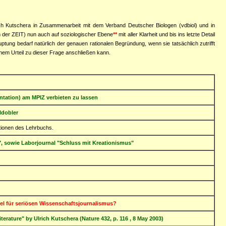
ich Kutschera in Zusammenarbeit mit dem Verband Deutscher Biologen (vdbiol) und in
 der ZEIT) nun auch auf soziologischer Ebene
**
mit aller Klarheit und bis ins letzte Detail
ptung bedarf natürlich der genauen rationalen Begründung, wenn sie tatsächlich zutrifft
inem Urteil zu dieser Frage anschließen kann.
tation) am MPIZ verbieten zu lassen
ldobler
tionen des Lehrbuchs.
", sowie Laborjournal "Schluss mit Kreationismus"
el für seriösen Wissenschaftsjournalismus?
rature" by Ulrich Kutschera (Nature 432, p. 116 , 8 May 2003)