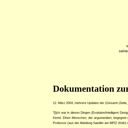
seine
Dokumentation zum
12. März 2004, mehrere Updates der (Gesamt-)Seite, z
"[I]ch war in diesen Dingen [Evolution/Intelligent De
fremd. Einen Menschen, der argumentiert, begegnet m
Professor (aus der Abteilung Saedler am MPIZ (Köln) 