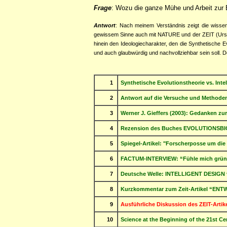
Frage
: Wozu die ganze Mühe und Arbeit zur 
Antwort
: Nach meinem Verständnis zeigt die wissen
gewissem Sinne auch mit NATURE und der ZEIT (Urs Wi
hinein den Ideologiecharakter, den die Synthetische E
und auch glaubwürdig und nachvollziehbar sein soll. De
1
Synthetische Evolutionstheorie vs. Inte
2
Antwort auf die Versuche und Methoden
3
Werner J. Gieffers (2003): Gedanken zu
4
Rezension des Buches EVOLUTIONSBIO
5
Spiegel-Artikel: "Forscherposse um die
6
FACTUM-INTERVIEW: “Fühle mich gründlic
7
Deutsche Welle: INTELLIGENT DESIGN 
8
Kurzkommentar zum Zeit-Artikel “EN
9
Ausführliche Diskussion des ZEIT-Arti
10
Science at the Beginning of the 21st Ce