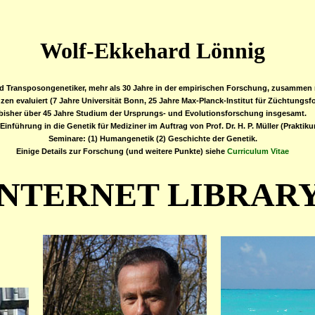
Wolf-Ekkehard Lönnig
 und Transposongenetiker, mehr als 30 Jahre in der empirischen Forschung, zusammen 
nzen evaluiert (7 Jahre Universität Bonn, 25 Jahre Max-Planck-Institut für Züchtungsfo
bisher über 45 Jahre Studium der Ursprungs- und Evolutionsforschung insgesamt.
Einführung in die Genetik für Mediziner im Auftrag von Prof. Dr. H. P. Müller (Prakti
Seminare: (1) Humangenetik (2) Geschichte der Genetik.
Einige Details zur Forschung (und weitere Punkte) siehe
Curriculum Vitae
INTERNET LIBRAR