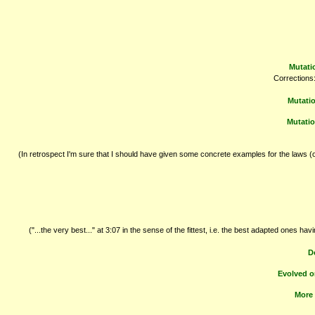
Mutati
Corrections:
Mutatio
Mutatio
(In retrospect I'm sure that I should have given some concrete examples for the laws (or
("...the very best..." at 3:07 in the sense of the fittest, i.e. the best adapted ones 
D
Evolved o
More 