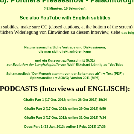
(42 Minuten, 15 Sekunden).
See also YouTube with English subtitles
h subtitles, make sure CC (closed captions, at the bottom of the screen) 
tlichen Widerlegung von Einwänden zu diesem Interview, siehe
das fol
Naturwissenschaftliche Vorträge und Diskussionen,
die man sich direkt anhören kann
und ein Kurzvortrag/Ausschnitt (9:31)
zur
Evolution der Langhalsgiraffe
von Wolf-Ekkehard Lönnig auf YouTube
Spitzmauslied: "Der Mensch stammt von der Spitzmaus ab": ⇒ Text (PDF);
Spitzmauslied: ⇒
SONG
; Version 2011 (MP3)
PODCASTS (Interviews auf ENGLISCH):
Giraffe Part 1 (17 Oct. 2012; online 26 Oct 2012) 19:34
Giraffe Part 2 (17 Oct. 2012; online 29 Oct 2012) 9:50
Giraffe Part 3 (17 Oct. 2012; online 31 Oct 2012) 7:34
Dogs Part 1 (23 Jan. 2013; online 1 Febr. 2013) 17:36