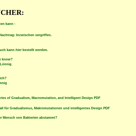
BÜCHER:
ten kann -
Nachtrag: Inzwischen vergriffen.
uch kann
hier
bestellt werden.
ly know?
 Lönnig
lich?
nnig
ries of Gradualism, Macromutation, and Intelligent Design PDF
fall für Gradualismus, Makromutationen und intelligentes Design PDF
er Mensch von Bakterien abstammt?