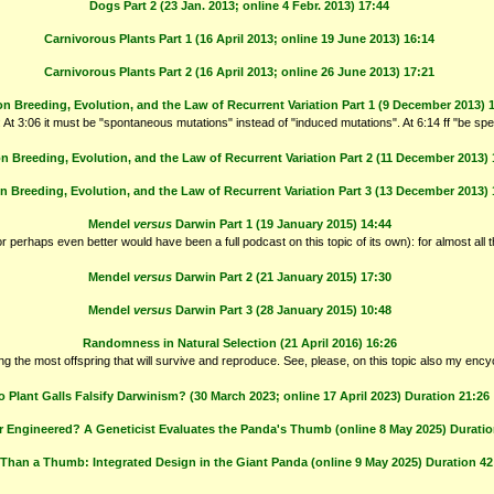
Dogs Part 2 (23 Jan. 2013; online 4 Febr. 2013) 17:44
Carnivorous Plants Part 1 (16 April 2013; online 19 June 2013) 16:14
Carnivorous Plants Part 2 (16 April 2013; online 26 June 2013) 17:21
on Breeding, Evolution, and the Law of Recurrent Variation Part 1 (9 December 2013) 
 At 3:06 it must be "spontaneous mutations" instead of "induced mutations". At 6:14 ff "be sp
n Breeding, Evolution, and the Law of Recurrent Variation Part 2 (11 December 2013) 
n Breeding, Evolution, and the Law of Recurrent Variation Part 3 (13 December 2013) 
Mendel
versus
Darwin Part 1 (19 January 2015) 14:44
 perhaps even better would have been a full podcast on this topic of its own): for almost all t
Mendel
versus
Darwin Part 2 (21 January 2015) 17:30
Mendel
versus
Darwin Part 3 (28 January 2015) 10:48
Randomness in Natural Selection (21 April 2016) 16:26
having the most offspring that will survive and reproduce. See, please, on this topic also my enc
o Plant Galls Falsify Darwinism? (30 March 2023; online 17 April 2023) Duration 21:26
r Engineered? A Geneticist Evaluates the Panda's Thumb (online 8 May 2025) Duratio
Than a Thumb: Integrated Design in the Giant Panda (online 9 May 2025) Duration 42