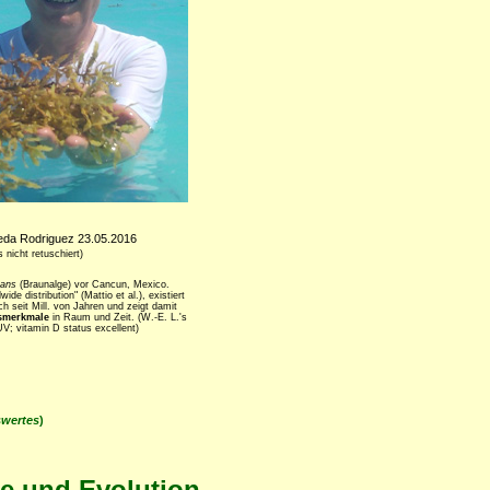
eda Rodriguez 23.05.2016
s nicht retuschiert)
tans
(Braunalge) vor Cancun, Mexico.
ide distribution" (Mattio et al.), existiert
ch seit Mill. von Jahren und zeigt damit
smerkmale
in Raum und Zeit. (W.-E. L.'s
UV; vitamin D status excellent)
swertes
)
ie und Evolution