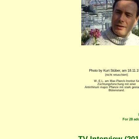
Photo by Kurt Stüber, am 18.11.
(nicht retuschiert)
W.-E.L. am Max-Planck-Institut fü
Züchtungsforschung mit einer
Antirrhinum majus
Pflanze mit stark gest
Blütenstand.
For 28 ad
TV Interview (20