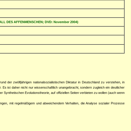
R FALL DES AFFENMENSCHEN; DVD: November 2004)
d der zwölfjährigen nationalsozialistischen Diktatur in Deutschland zu verstehen, in
 Es ist daher nicht nur wissenschaftlich unangebracht, sondern zugleich ein deutlicher
 Synthetischen Evolutionstheorie, auf offiziellen Seiten verbieten zu wollen (auch wenn
erungen, mit regelmäßigem und abweichendem Verhalten, die Analyse sozialer Prozesse