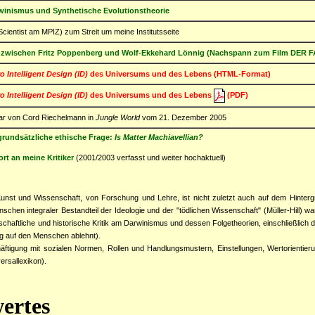
inismus und Synthetische Evolutionstheorie
Scientist am MPIZ) zum Streit um meine Institutsseite
zwischen Fritz Poppenberg und Wolf-Ekkehard Lönnig (Nachspann zum Film DE
o Intelligent Design (ID)
des Universums und des Lebens (HTML-Format)
o Intelligent Design (ID)
des Universums und des Lebens
(PDF)
r von Cord Riechelmann in
Jungle World
vom 21. Dezember 2005
grundsätzliche ethische Frage:
Is Matter Machiavellian?
rt an meine Kritiker
(2001/2003 verfasst und weiter hochaktuell)
st und Wissenschaft, von Forschung und Lehre, ist nicht zuletzt auch auf dem Hintergrun
en integraler Bestandteil der Ideologie und der "tödlichen Wissenschaft" (Müller-Hill) war.
ftliche und historische Kritik am Darwinismus und dessen Folgetheorien, einschließlich der
ng auf den Menschen ablehnt).
chäftigung mit sozialen Normen, Rollen und Handlungsmustern, Einstellungen, Wertorienti
ersallexikon).
wertes