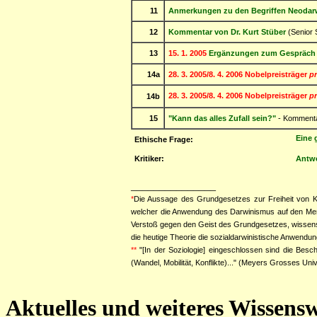
11
Anmerkungen zu den Begriffen Neodarw
12
Kommentar von Dr. Kurt Stüber
(Senior 
13
15. 1. 2005
Ergänzungen zum Gespräch 
14a
28. 3. 2005/8. 4. 2006 Nobelpreisträger
pr
28. 3. 2005/8. 4. 2006 Nobelpreisträger
pr
14b
15
"Kann das alles Zufall sein?"
- Kommenta
Eine 
Ethische Frage:
Kritiker:
Antwo
_______________
*
Die Aussage des Grundgesetzes zur Freiheit von Kun
welcher die Anwendung des Darwinismus auf den Mensch
Verstoß gegen den Geist des Grundgesetzes, wissenscha
die heutige Theorie die sozialdarwinistische Anwendu
**
"[In der Soziologie] eingeschlossen sind die Bes
(Wandel, Mobilität, Konflikte)..." (Meyers Grosses Univ
Aktuelles und weiteres Wissens