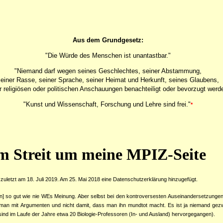
Aus dem Grundgesetz:
"Die Würde des Menschen ist unantastbar."
"Niemand darf wegen seines Geschlechtes, seiner Abstammung,
seiner Rasse, seiner Sprache, seiner Heimat und Herkunft, seines Glaubens,
r religiösen oder politischen Anschauungen benachteiligt oder bevorzugt werd
"Kunst und Wissenschaft, Forschung und Lehre sind frei."
*
 Streit um meine MPIZ-Seite
uletzt am 18. Juli 2019. Am 25. Mai 2018 eine Datenschutzerklärung hinzugefügt.
sign] so gut wie nie WEs Meinung. Aber selbst bei den kontroversesten Auseinandersetzungen
an mit Argumenten und nicht damit, dass man ihn mundtot macht. Es ist ja niemand gezwun
sind im Laufe der Jahre etwa 20 Biologie-Professoren (In- und Ausland) hervorgegangen).