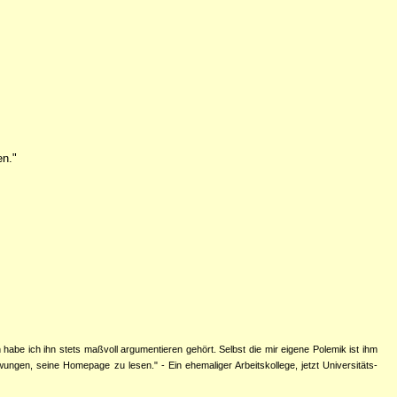
en."
 habe ich ihn stets maßvoll argumentieren gehört. Selbst die mir eigene Polemik ist ihm
gen, seine Homepage zu lesen." - Ein ehemaliger Arbeitskollege, jetzt Universitäts-